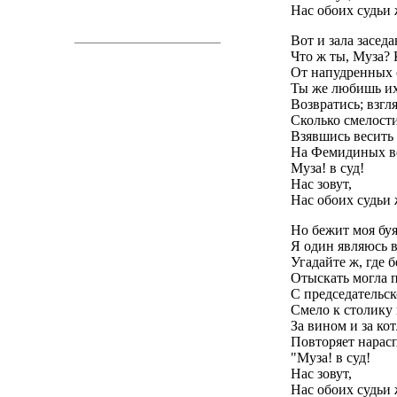
Нас обоих судьи 
Вот и зала заседа
Что ж ты, Муза? 
От напудренных 
Ты же любишь их 
Возвратись; взгл
Сколько смелости
Взявшись весить
На Фемидиных ве
Муза! в суд!
Нас зовут,
Нас обоих судьи 
Но бежит моя буя
Я один являюсь в
Угадайте ж, где 
Отыскать могла 
С председательск
Смело к столику 
За вином и за ко
Повторяет нарасп
"Муза! в суд!
Нас зовут,
Нас обоих судьи 