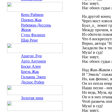
Нас зовут,
Нас обоих судьи 
Кено Раймон
На другой конец
Превер Жак
Через мост извол
Рибемон-Дессень
Буал_о_ лежит г
Жорж
Между прочим, н
Из обители поко
Супо Филипп
Что б воскреснут
Шар Рене
Верно, автора "Н
Засадили бы в т
Муза! в суд!
Арагон Луи
Нас зовут,
Арто Антонен
Нас обоих судьи 
Боске Ален
Над Жан-Жаком с
Брель Жак
И "Эмиль" сожже
Гильвик Эжен
Но, как феникс, 
Деснос Робер
Он из пепла нев
Наши песни - не
Но ведь, Муза, вр
Он и в них отыщ
Золотая лира
Чтоб разжечь опя
Муза! в суд!
Нас зовут,