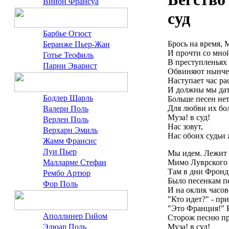
Вийон Франсуа
суд
Барбье Огюст
Брось на время, 
Беранже Пьер-Жан
И прочти со мной
Готье Теофиль
В преступленьях 
Парни Эварист
Обвиняют нынче 
Наступает час ра
И должны мы дат
Бодлер Шарль
Больше песен нет
Для любви их бо
Валери Поль
Муза! в суд!
Верлен Поль
Нас зовут,
Верхарн Эмиль
Нас обоих судьи 
Жамм Франсис
Луи Пьер
Мы идем. Лежит 
Мимо Луврского 
Малларме Стефан
Там в дни Фронд
Рембо Артюр
Было песенкам п
Фор Поль
И на оклик часов
"Кто идет?" - при
"Это Франция!" Б
Аполлинер Гийом
Сторож песню пр
Муза! в суд!
Элюар Поль